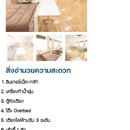
สิ่งอำนวยความสะดวก
อินเทอร์เน็ต-WiFi
เครื่องทำน้ำอุ่น
ตู้หัวเตียง
โต๊ะ Overbed
เตียงไฟฟ้าปรับ 3 ระดับ
เก้าอี้ 1 ตัว