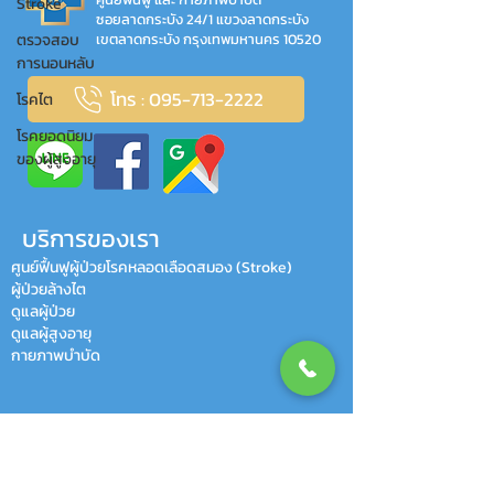
Stroke
ซอยลาดกระบัง 24/1 แขวงลาดกระบัง
ตรวจสอบ
เขตลาดกระบัง กรุงเทพมหานคร 10520
การนอนหลับ
โทร : 095-713-2222
โรคไต
โรคยอดนิยม
ของผู้สูงอายุ
บริการของเรา
ศูนย์ฟื้นฟูผู้ป่วยโรคหลอดเลือดสมอง (Stroke)
ผู้ป่วยล้างไต
ดูแลผู้ป่วย
ดูแลผู้สูงอายุ
กายภาพบำบัด
HAPPY CLIENTS