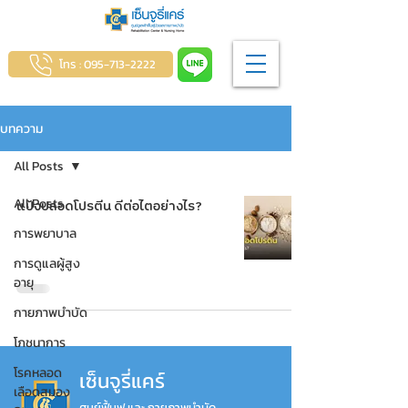
โทร : 095-713-2222
บทความ
All Posts
All Posts
แป้งปลอดโปรตีน ดีต่อไตอย่างไร?
การพยาบาล
การดูแลผู้สูง
อายุ
กายภาพบำบัด
โภชนาการ
โรคหลอด
เซ็นจูรี่แคร์
เลือดสมอง
ศูนย์ฟื้นฟู และ กายภาพบำบัด