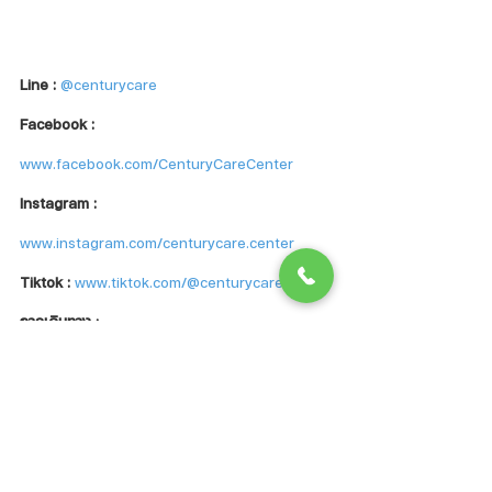
Line :
@centurycare
Facebook :
www.facebook.com/CenturyCareCenter
Instagram : 
www.instagram.com/centurycare.center
Tiktok : 
www.tiktok.com/@centurycarecenter
การเดินทาง : 
https://goo.gl/maps/hb2a7MTEPeEaDTpTA