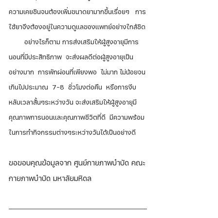
ความเคยชินจนต้องเพิ่มขนาดยามากขึ้นเรื่อยๆ   การ
ใช้ยาจึงต้องอยู่ในความดูแลของแพทย์อย่างใกล้ชิด
        อย่างไรก็ตาม การส่งเสริมให้ผู้สูงอายุมีการ
นอนที่มีประสิทธิภาพ  จะส่งผลดีต่อผู้สูงอายุเป็น
อย่างมาก  การพักผ่อนที่เพียงพอ  ไม่มาก ไม่น้อยจน
เกินไปประมาณ  7-8  ชั่วโมงต่อคืน  หรือการงีบ
หลับเวลาสั้นๆระหว่างวัน จะส่งเสริมให้ผู้สูงอายุมี
คุณภาพการนอนและคุณภาพชีวิตที่ดี  มีความพร้อม
ในการทำกิจกรรมต่างๆระหว่างวันได้เป็นอย่างดี
ขอขอบคุณข้อมูลจาก ศูนย์กายภาพบำบัด คณะ
กายภาพบำบัด มหาลัยมหิดล