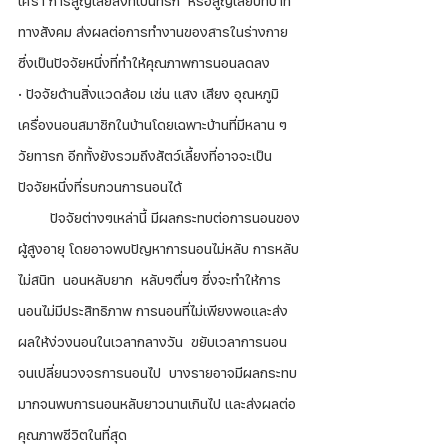
เศร้า การสูญเสียสิ่งที่เป็นที่รัก  หรือสูญเสียบทบาท
ทางสังคม ส่งผลต่อการทำงานของสารในร่างกาย 
ซึ่งเป็นปัจจัยหนึ่งที่ทำให้คุณภาพการนอนลดลง
· ปัจจัยด้านสิ่งแวดล้อม เช่น แสง เสียง อุณหภูมิ 
เครื่องนอนสมาชิกในบ้านโดยเฉพาะบ้านที่มีหลาน ๆ 
วัยทารก อีกทั้งยังรวมถึงสัตว์เลี้ยงที่อาจจะเป็น
ปัจจัยหนึ่งที่รบกวนการนอนได้
        ปัจจัยต่างๆเหล่านี้ มีผลกระทบต่อการนอนของ
ผู้สูงอายุ โดยอาจพบปัญหาการนอนไม่หลับ การหลับ
ไม่สนิท  นอนหลับยาก  หลับๆตื่นๆ ซึ่งจะทำให้การ
นอนไม่มีประสิทธิภาพ การนอนที่ไม่เพียงพอและส่ง
ผลให้ง่วงนอนในเวลากลางวัน  ขยับเวลาการนอน
จนเปลี่ยนวงจรการนอนไป  บางรายอาจมีผลกระทบ
มากจนพบการนอนหลับยาวนานเกินไป และส่งผลต่อ
คุณภาพชีวิตในที่สุด