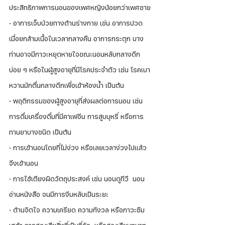
ประสิทธิภาพการนอนของเพศหญิงน้อยกว่าเพศชาย
· อาการเจ็บป่วยทางด้านร่างกาย เช่น อาการปวด
เมื่อยกล้ามเนื้อในเวลากลางคืน อาการกระตุก บาง
ท่านอาจมีภาวะหยุดหายใจขณะนอนหลับกลางดึก
บ่อย ๆ หรือในผู้สูงอายุที่มีโรคประจำตัว เช่น โรคเบา
หวานมักตื่นกลางดึกเพื่อเข้าห้องน้ำ เป็นต้น
· พฤติกรรมของผู้สูงอายุที่ส่งผลต่อการนอน เช่น 
การดื่มเครื่องดื่มที่มีคาเฟอีน การสูบบุหรี่ หรือการ
ทานยาบางชนิด เป็นต้น
· การเข้านอนโดยที่ไม่ง่วง หรือเลยเวลาง่วงไปแล้ว
จึงเข้านอน
· การใช้เตียงผิดวัตถุประสงค์ เช่น นอนดูทีวี  นอน
อ่านหนังสือ จนมีการงีบหลับเป็นระยะ
· ด้านจิตใจ ความเครียด ความกังวล หรือภาวะซึม