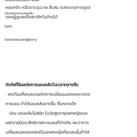
โรคหลอดเลือดสมอง Stroke
หงุดหงิด หรืออาจวุ่นวาย สับสน จนกระทบการดูแล
ตรวจสอบการนอนหลับ
ของผู้ดูแลหรือสมาชิกในบ้านได้
โรคไต
โรคยอดนิยมของผู้สูงอายุ
ปัจจัยที่มีผลต่อการนอนหลับในเวลากลางคืน
· ฮอร์โมนที่ลดลงจนเกิดการเปลี่ยนแปลงของวงจร
การนอน ทำให้นอนหลับยากขึ้น ตื่นกลางดึก		 
   บ่อย นอนหลับไม่สนิท ในวัยสูงอายุเพศหญิงและ
เพศชายมีประสิทธิภาพการนอนที่ต่างกัน พบว่าการ
เปลี่ยนแปลงของฮอร์โมนเพศหญิงที่ลดลงนั้นทำให้