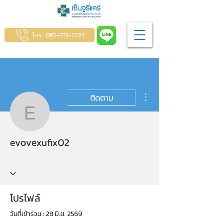
โทร : 095-713-2222
ขั้นตอนดำเนินการอื่นๆ
ติดตาม
evovexufix02
evovexufix02
โปรไฟล์
วันที่เข้าร่วม : 28 มิ.ย. 2569