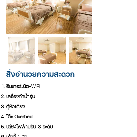
สิ่งอำนวยความสะดวก
อินเทอร์เน็ต-WiFi
เครื่องทำน้ำอุ่น
ตู้หัวเตียง
โต๊ะ Overbed
เตียงไฟฟ้าปรับ 3 ระดับ
เก้าอี้ 1 ตัว