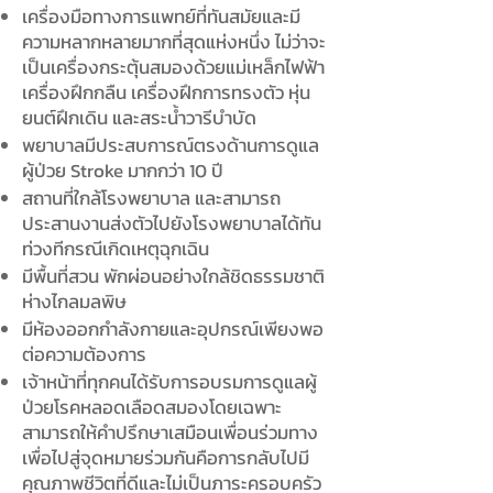
เครื่องมือทางการแพทย์ที่ทันสมัยและมี
ความหลากหลายมากที่สุดแห่งหนึ่ง ไม่ว่าจะ
เป็นเครื่องกระตุ้นสมองด้วยแม่เหล็กไฟฟ้า
เครื่องฝึกกลืน เครื่องฝึกการทรงตัว หุ่น
ยนต์ฝึกเดิน และสระน้ำวารีบำบัด
พยาบาลมีประสบการณ์ตรงด้านการดูแล
ผู้ป่วย Stroke มากกว่า 10 ปี
สถานที่ใกล้โรงพยาบาล และสามารถ
ประสานงานส่งตัวไปยังโรงพยาบาลได้ทัน
ท่วงทีกรณีเกิดเหตุฉุกเฉิน
มีพื้นที่สวน พักผ่อนอย่างใกล้ชิดธรรมชาติ
ห่างไกลมลพิษ
มีห้องออกกำลังกายและอุปกรณ์เพียงพอ
ต่อความต้องการ
เจ้าหน้าที่ทุกคนได้รับการอบรมการดูแลผู้
ป่วยโรคหลอดเลือดสมองโดยเฉพาะ
สามารถให้คำปรึกษาเสมือนเพื่อนร่วมทาง
เพื่อไปสู่จุดหมายร่วมกันคือการกลับไปมี
คุณภาพชีวิตที่ดีและไม่เป็นภาระครอบครัว