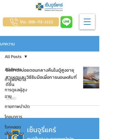
โทร : 095-713-2222
บทความ
All Posts
All Posts
ปัสสาวะบ่อยตอนกลางคืนในผู้สูงอายุ
สาเหตุและวิธีรับมือเพื่อการนอนหลับที่
การพยาบาล
ดีขึ้น
การดูแลผู้สูง
อายุ
กายภาพบำบัด
โภชนาการ
โรคหลอด
เซ็นจูรี่แคร์
เลือดสมอง
ศูนย์ฟื้นฟู และ กายภาพบำบัด