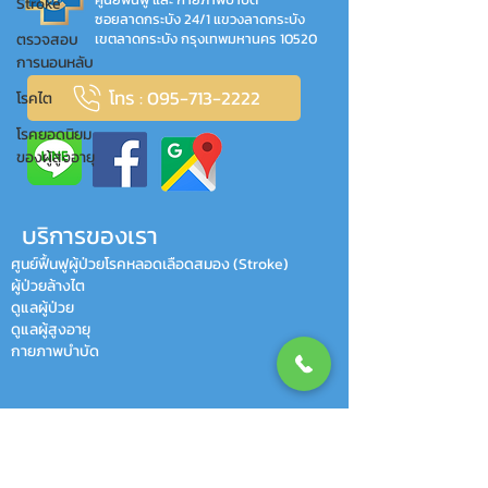
Stroke
ซอยลาดกระบัง 24/1 แขวงลาดกระบัง
ตรวจสอบ
เขตลาดกระบัง กรุงเทพมหานคร 10520
การนอนหลับ
โทร : 095-713-2222
โรคไต
โรคยอดนิยม
ของผู้สูงอายุ
บริการของเรา
ศูนย์ฟื้นฟูผู้ป่วยโรคหลอดเลือดสมอง (Stroke)
ผู้ป่วยล้างไต
ดูแลผู้ป่วย
ดูแลผู้สูงอายุ
กายภาพบำบัด
HAPPY CLIENTS