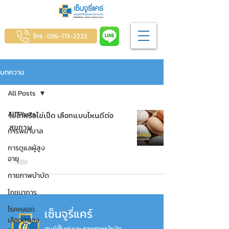
โทร : 095-713-2222
บทความ
All Posts
All Posts
ไข่ไก่หรือไข่เป็ด เลือกแบบไหนดีต่อ
สุขภาพ
การพยาบาล
การดูแลผู้สูง
อายุ
กายภาพบำบัด
โภชนาการ
โรคหลอด
เซ็นจูรี่แคร์
เลือดสมอง
ศูนย์ฟื้นฟู และ กายภาพบำบัด