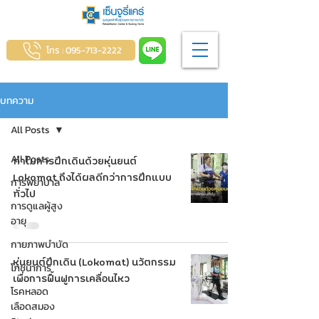
โทร : 095-713-2222
บทความ
All Posts
All Posts
ทำไมการฝึกเดินด้วยหุ่นยนต์
Lokomat ถึงได้ผลดีกว่าการฝึกแบบ
การพยาบาล
ทั่วไป
การดูแลผู้สูง
อายุ
กายภาพบำบัด
หุ่นยนต์ฝึกเดิน (Lokomat) นวัตกรรม
โภชนาการ
เพื่อการฟื้นฟูการเคลื่อนไหว
โรคหลอด
เลือดสมอง