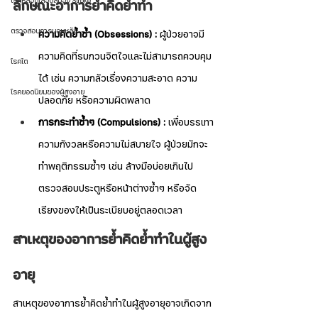
โรคหลอดเลือดสมอง Stroke
ลักษณะอาการย้ำคิดย้ำทำ
ตรวจสอบการนอนหลับ
ความคิดย้ำซ้ำ (Obsessions) :
 ผู้ป่วยอาจมี
ความคิดที่รบกวนจิตใจและไม่สามารถควบคุม
โรคไต
ได้ เช่น ความกลัวเรื่องความสะอาด ความ
โรคยอดนิยมของผู้สูงอายุ
ปลอดภัย หรือความผิดพลาด
การกระทำซ้ำๆ (Compulsions) :
 เพื่อบรรเทา
ความกังวลหรือความไม่สบายใจ ผู้ป่วยมักจะ
ทำพฤติกรรมซ้ำๆ เช่น ล้างมือบ่อยเกินไป 
ตรวจสอบประตูหรือหน้าต่างซ้ำๆ หรือจัด
เรียงของให้เป็นระเบียบอยู่ตลอดเวลา
สาเหตุของอาการย้ำคิดย้ำทำในผู้สูง
อายุ
สาเหตุของอาการย้ำคิดย้ำทำในผู้สูงอายุอาจเกิดจาก