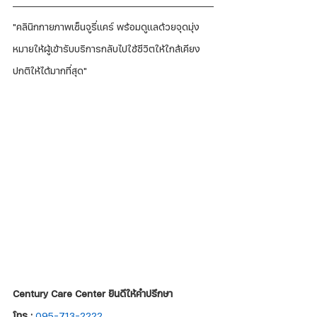
"คลินิกกายภาพเซ็นจูรี่แคร์ พร้อมดูแลด้วยจุดมุ่ง
หมายให้ผู้เข้ารับบริการกลับไปใช้ชีวิตให้ใกล้เคียง
ปกติให้ได้มากที่สุด"
Century Care Center ยินดีให้คำปรึกษา
โทร :
095-713-2222