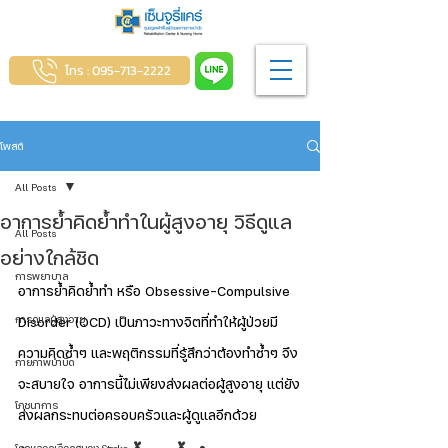
โทร : 095-713-2222
โพสต์
All Posts
อาการย้ำคิดย้ำทำในผู้สูงอายุ วิธีดูแล
All Posts
อย่างใกล้ชิด
การพยาบาล
อาการย้ำคิดย้ำทำ หรือ Obsessive-Compulsive 
การดูแลผู้สูงอายุ
Disorder (OCD) เป็นภาวะทางจิตที่ทำให้ผู้ป่วยมี
ความคิดซ้ำๆ และพฤติกรรมที่รู้สึกว่าต้องทำซ้ำๆ จึง
กายภาพบำบัด
จะสบายใจ อาการนี้ไม่เพียงส่งผลต่อผู้สูงอายุ แต่ยัง
โภชนาการ
ส่งผลกระทบต่อครอบครัวและผู้ดูแลอีกด้วย