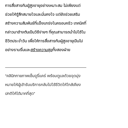
การสื่อสารกับผู้สูงอายุอย่างเหมาะสม ไม่เพียงแต่
ช่วยให้รู้สึกสบายใจและมั่นคงใจ แต่ยังช่วยเสริม
สร้างความสัมพันธ์ที่แข็งแกร่งในครอบครัว เทคนิคที่
กล่าวมาข้างต้นเป็นวิธีง่ายๆ ที่คุณสามารถนำไปใช้ใน
ชีวิตประจำวัน เพื่อให้การสื่อสารกับผู้สูงอายุเป็นไป
อย่างราบรื่นและ
สร้างความสุข
ทั้งสองฝ่าย
"คลินิกกายภาพเซ็นจูรี่แคร์ พร้อมดูแลด้วยจุดมุ่ง
หมายให้ผู้เข้ารับบริการกลับไปใช้ชีวิตให้ใกล้เคียง
ปกติให้ได้มากที่สุด"