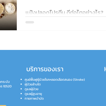
แป้งปลอดโปรตีน ดีต่อไตอย่างไร?
แป้งปลอดโปรตีนคืออะไร? ดีต่อผู้ป่วยโรคไตเรื้อรังอย่
ควบคุมอาหารง่าย เหมาะกับผู้ที่ต้องจำกัดโปรตีน ปรึกษา
บริการของเรา
ศูนย์ฟื้นฟูผู้ป่วยโรคหลอดเลือดสมอง (Stroke)
ดกระบัง
ผู้ป่วยล้างไต
คร 10520
ดูแลผู้ป่วย
ดูแลผู้สูงอายุ
กายภาพบำบัด