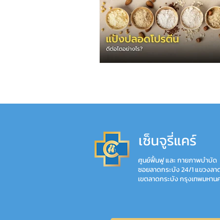
เซ็นจูรี่แคร์
ศูนย์ฟื้นฟู และ กายภาพบำบัด
ซอยลาดกระบัง 24/1 แขวงลา
เขตลาดกระบัง กรุงเทพมหาน