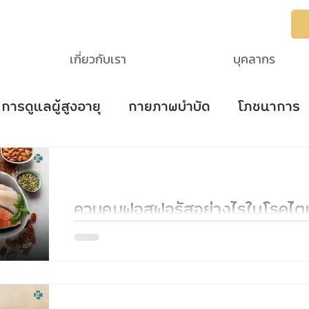
เกี่ยวกับเรา
บุคลากร
การดูแลผู้สูงอายุ
กายภาพบำบัด
โภชนาการ
ke
ตรวจสอบการนอนหลับ
โรคไต
โรคยอด
ควบคุมฟอสฟอรัสอย่างไรในโรคไตเร
ควบคุมฟอสฟอรัสในผู้ป่วยโรคไตเรื้อรังอย่างไร? รู้จัก
อาหารฟอสฟอรัสต่ำ อ่านฉลากยา และยาจับฟอสเฟต เพื่อส