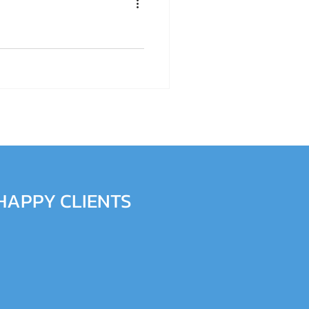
างไร? ช่วยลดภาระไต เพิ่มพลังงาน
แพทย์ก่อนใช้
HAPPY CLIENTS