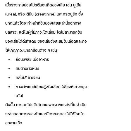
เมื่อร่างกายย่อยโปรตีนจะเกิดของเสีย เช่น ยูเรีย 
(urea), ครีอะตินีน (creatinine) และกรดยูริก ซึ่ง
ปกติแล้วไตจะทำหน้าที่ขับของเสียเหล่านี้ออกทาง
ปัสสาวะ แต่ในผู้ที่มีภาวะไตเสื่อม ไตไม่สามารถขับ
ของเสียได้ดีเท่าเดิม ของเสียจึงสะสมในเลือดและก่อ
ให้เกิดภาวะแทรกซ้อนต่าง ๆ เช่น
อ่อนเพลีย เบื่ออาหาร
คันตามผิวหนัง
คลื่นไส้ อาเจียน
ภาวะโพแทสเซียมสูงในเลือด (เสี่ยงหัวใจหยุด
เต้น)
ดังนั้น การลดโปรตีนโดยเฉพาะจากแหล่งที่ไม่จำเป็น 
จะช่วยลดภาระของไตและยืดระยะเวลาไม่ให้โรคไต
ลุกลามเร็ว