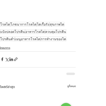
โรคไต
โภชนาการโรคไต
ไตเรื้อรัง
สุขภาพไต
แป้งปลอดโปรตีน
อาหารโรคไต
ควบคุมโปรตีน
โปรตีนต่ำ
เมนูอาหารโรคไต
การทำงานของไต
โภชนาการ
ดูทั้งหมด
โพสต์ล่าสุด