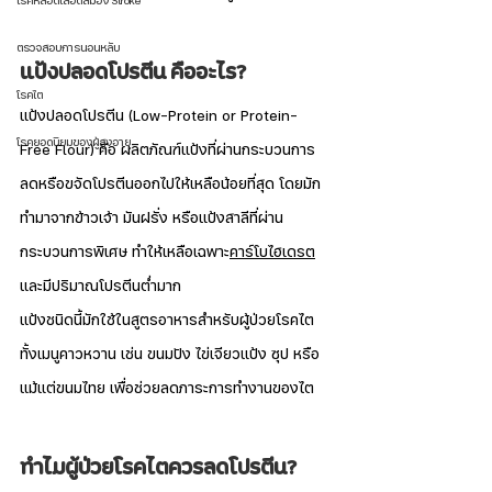
โรคหลอดเลือดสมอง Stroke
ตรวจสอบการนอนหลับ
แป้งปลอดโปรตีน คืออะไร?
โรคไต
แป้งปลอดโปรตีน (Low-Protein or Protein-
โรคยอดนิยมของผู้สูงอายุ
Free Flour) คือ ผลิตภัณฑ์แป้งที่ผ่านกระบวนการ
ลดหรือขจัดโปรตีนออกไปให้เหลือน้อยที่สุด โดยมัก
ทำมาจากข้าวเจ้า มันฝรั่ง หรือแป้งสาลีที่ผ่าน
กระบวนการพิเศษ ทำให้เหลือเฉพาะ
คาร์โบไฮเดรต
และมีปริมาณโปรตีนต่ำมาก
แป้งชนิดนี้มักใช้ในสูตรอาหารสำหรับผู้ป่วยโรคไต 
ทั้งเมนูคาวหวาน เช่น ขนมปัง ไข่เจียวแป้ง ซุป หรือ
แม้แต่ขนมไทย เพื่อช่วยลดภาระการทำงานของไต
ทำไมผู้ป่วยโรคไตควรลดโปรตีน?