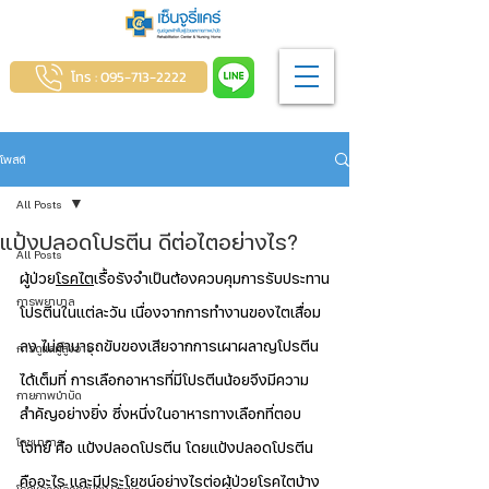
โทร : 095-713-2222
โพสต์
All Posts
แป้งปลอดโปรตีน ดีต่อไตอย่างไร?
All Posts
ผู้ป่วย
โรคไต
เรื้อรังจำเป็นต้องควบคุมการรับประทาน
การพยาบาล
โปรตีนในแต่ละวัน เนื่องจากการทำงานของไตเสื่อม
ลง ไม่สามารถขับของเสียจากการเผาผลาญโปรตีน
การดูแลผู้สูงอายุ
ได้เต็มที่ การเลือกอาหารที่มีโปรตีนน้อยจึงมีความ
กายภาพบำบัด
สำคัญอย่างยิ่ง ซึ่งหนึ่งในอาหารทางเลือกที่ตอบ
โภชนาการ
โจทย์ คือ แป้งปลอดโปรตีน โดยแป้งปลอดโปรตีน
คืออะไร และมีประโยชน์อย่างไรต่อผู้ป่วยโรคไตบ้าง