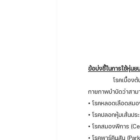
ข้อบ่งชี้ในการใช้หุ่นย
		โรคเบื้องต้นดังต่อไปนี้ อาจจะต้องถูกประเมินและคัดกรองโดยแพทย์และนัก
กายภาพบำบัดว่าสามา
• โรคหลอดเลือดสมอง 
• โรคปลอกหุ้มเส้นปร
• โรคสมองพิการ (Cer
• โรคพาร์คินสัน (Par