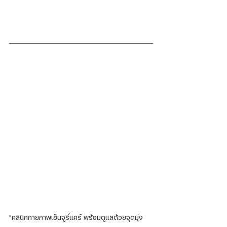
"คลินิกกายภาพเซ็นจูรี่แคร์ พร้อมดูแลด้วยจุดมุ่ง