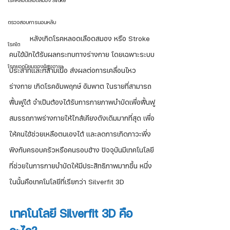
โรคหลอดเลือดสมอง Stroke
ตรวจสอบการนอนหลับ
	หลังเกิดโรคหลอดเลือดสมอง หรือ Stroke 
โรคไต
คนไข้มักได้รับผลกระทบทางร่างกาย โดยเฉพาะระบบ
โรคยอดนิยมของผู้สูงอายุ
ประสาทและกล้ามเนื้อ ส่งผลต่อการเคลื่อนไหว
ร่างกาย เกิดโรคอัมพฤกษ์ อัมพาต ในรายที่สามารถ
ฟื้นฟูได้ จำเป็นต้องได้รับการกายภาพบำบัดเพื่อฟื้นฟู
สมรรถภาพร่างกายให้ใกล้เคียงดังเดิมมากที่สุด เพื่อ
ให้คนไข้ช่วยเหลือตนเองได้ และลดการเกิดภาวะพึ่ง
พิงกับครอบครัวหรือคนรอบข้าง ปัจจุบันมีเทคโนโลยี
ที่ช่วยในการกายบำบัดให้มีประสิทธิภาพมากขึ้น หนึ่ง
ในนั้นคือเทคโนโลยีที่เรียกว่า Silverfit 3D
เทคโนโลยี Silverfit 3D คือ