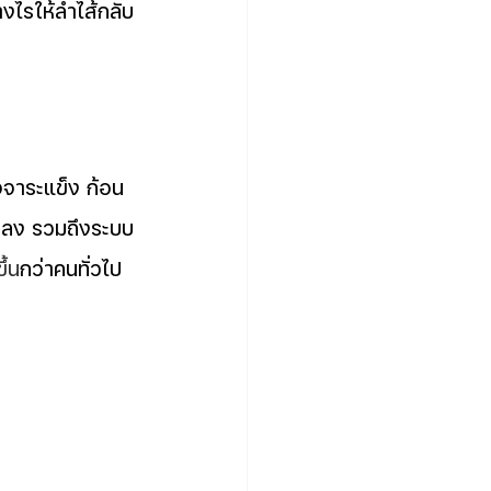
างไรให้ลำไส้กลับ
ุจจาระแข็ง ก้อน
้าลง รวมถึงระบบ
ึ้น
กว่าคนทั่วไป 