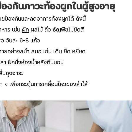
้องกันภาวะท้องผูกในผู้สูงอายุ
วยป้องกันและลดอาการท้องผูกได้ ดังนี้ 
าหาร เช่น 
ผัก
 ผลไม้ ถั่ว ธัญพืชไม่ขัดสี
งพอ วันละ 6–8 แก้ว
กายอย่างสม่ำเสมอ เช่น เดิน ยืดเหยียด
วลา ฝึกนั่งห้องน้ำหลังตื่นนอน
ลั้นอุจจาระ
 ๆ เพื่อกระตุ้นการเคลื่อนไหวของลำไส้