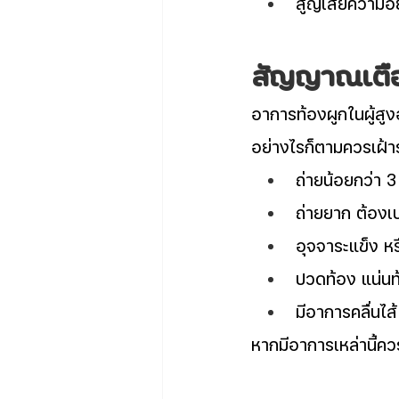
สูญเสียความอ
สัญญาณเตือนว
อาการท้องผูกในผู้สู
อย่างไรก็ตามควรเฝ้าร
ถ่ายน้อยกว่า 3 
ถ่ายยาก ต้องเ
อุจจาระแข็ง หร
ปวดท้อง แน่นท้
มีอาการคลื่นไส
หากมีอาการเหล่านี้ค