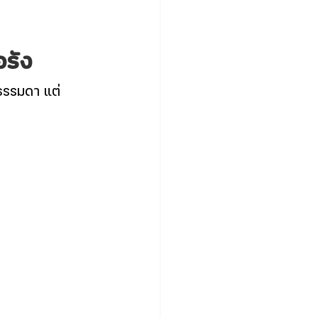
อรัง
รธรรมดา แต่