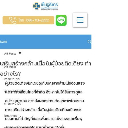
โทร : 095-713-2222
โพสต์
All Posts
เสริมสร้างกล้ามเนื้อในผู้ป่วยติดเตียง ทำ
All Posts
อย่างไร?
การพยาบาล
ผู้ป่วยติดเตียงมักเผชิญกับปัญหากล้ามเนื้ออ่อนแรง
การดูแลผู้สูงอายุ
และการเคลื่อนไหวที่จำกัด ซึ่งหากไม่ได้รับการดูแล
อย่างเหมาะสม อาจส่งผลกระทบต่อสุขภาพโดยรวม 
กายภาพบำบัด
การเสริมสร้างกล้ามเนื้อในผู้ป่วยติดเตียงเป็นกระ
โภชนาการ
บวนการที่สำคัญที่ช่วยเพิ่มความแข็งแรงและฟื้นฟู
สุขภาพร่างกายให้กลับมาทำงานได้ดีขึ้น