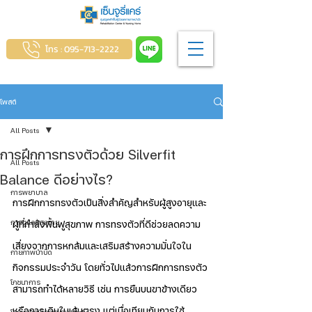
โทร : 095-713-2222
โพสต์
All Posts
การฝึกการทรงตัวด้วย Silverfit
All Posts
Balance ดีอย่างไร?
การพยาบาล
การฝึกการทรงตัวเป็นสิ่งสำคัญสำหรับผู้สูงอายุและ
การดูแลผู้สูงอายุ
ผู้ที่กำลังฟื้นฟูสุขภาพ การทรงตัวที่ดีช่วยลดความ
เสี่ยงจากการหกล้มและเสริมสร้างความมั่นใจใน
กายภาพบำบัด
กิจกรรมประจำวัน โดยทั่วไปแล้วการฝึกการทรงตัว
โภชนาการ
สามารถทำได้หลายวิธี เช่น การยืนบนขาข้างเดียว 
หรือการเดินในเส้นตรง แต่เมื่อเทียบกับการใช้