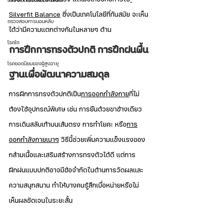
โรคหลอดเลือดสมอง Stroke
Silverfit Balance
 ซึ่งเป็นเทคโนโลยีที่ทันสมัย จะเห็น
ตรวจสอบการนอนหลับ
ได้ว่ามีความแตกต่างกันในหลายๆ ด้าน
โรคไต
การฝึกการทรงตัวปกติ การฝึกฝนพื้น
โรคยอดนิยมของผู้สูงอายุ
ฐานเพื่อพัฒนาความสมดุล
การฝึกการทรงตัวปกติเป็น
การออกกำลังกาย
ที่ไม่
ต้องใช้อุปกรณ์พิเศษ เช่น การยืนด้วยขาข้างเดียว 
การเดินสลับเท้าบนเส้นตรง การทำโยคะ หรือ
การ
ออกกำลังกายเบาๆ
 วิธีนี้ช่วยเพิ่มความแข็งแรงของ
กล้ามเนื้อและเสริมสร้างการทรงตัวได้ดี แต่การ
ฝึกฝนแบบปกติอาจมีข้อจำกัดในด้านการวัดผลและ
ความสนุกสนาน ทำให้บางคนรู้สึกเบื่อหน่ายหรือไม่
เห็นผลชัดเจนในระยะสั้น