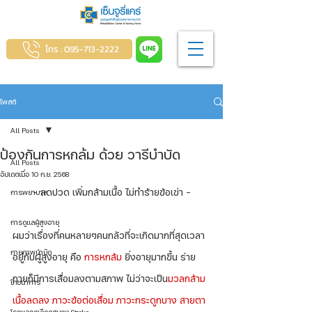
โทร : 095-713-2222
โพสต์
All Posts
ป้องกันการหกล้ม ด้วย วารีบำบัด
All Posts
อัปเดตเมื่อ
10 ก.ย. 2568
- ลดปวด เพิ่มกล้ามเนื้อ ไม่ทำร้ายข้อเข่า -
การพยาบาล
การดูแลผู้สูงอายุ
ผมว่าเรื่องที่คนหลายๆคนกลัวที่จะเกิดมากที่สุดเวลา
กายภาพบำบัด
อยู่กับผู้สูงอายุ คือ 
การหกล้ม
 ยิ่งอายุมากขึ้น ร่าย
กายก็มีการเสื่อมลงตามสภาพ ไม่ว่าจะเป็น
มวลกล้าม
โภชนาการ
เนื้อลดลง ภาวะข้อต่อเสื่อม ภาวะกระดูกบาง สายตา