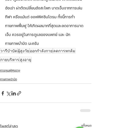
ข้อเข่า ผ่าตัดเปลี่ยนข้อสะโพก บาดเจ็บจากการเล่น
กีฬา หรือแม้แต่ ออฟฟิศซินโดรม ทั้งนี้การทำ
กายภาพฟื้นฟู ให้เกิดผลมากที่สุดและลดอาการบาด
เจ็บ ควรอยู่ในการดูแลของแพทย์ และ นัก
กายภาพบำบัด นะครับ
วารีบำบัด
ผู้สูงวัย
ออกกำลังกาย
ลดการหกล้ม
กายบริหาร
สูงอายุ
การดูแลผู้สูงอายุ
กายภาพบำบัด
ดูทั้งหมด
โพสต์ล่าสุด