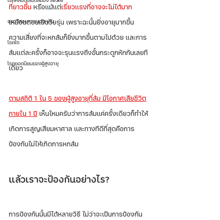
โรคหลอดเลือดสมอง Stroke
ที่ยาวขึ้น
 หรือแม้แต่
เรี่ยวแรงที่อาจจะไม่ได้มาก
ตรวจสอบการนอนหลับ
เหมือนตอนเป็นวัยรุ่น เพราะฉะนั้นยิ่งอายุมากขึ้น 
ความเสี่ยงที่จะหกล้มก็ยิ่งมากขึ้นตามไปด้วย และการ
โรคไต
ล้มแต่ละครั้งก็อาจจะรุนแรงถึงขั้นกระดูกหักกันเลยที
โรคยอดนิยมของผู้สูงอายุ
เดียว 
ตามสถิติ 1 ใน 5 ของผู้สูงอายุที่ล้ม มีโอกาศเสียชีวิต
ภายใน 1 ปี
 เห็นไหมครับว่าการล้มแค่ครั้งเดียวก็ทำให้
เกิดการสูญเสียมหาศาล และทางทีดีที่สุดคือการ
ป้องกันไม่ให้เกิดการหกล้ม 
แล้วเราจะป้องกันอย่างไร? 
การป้องกันนั้นมีได้หลายวิธี ไม่ว่าจะเป็นการป้องกัน