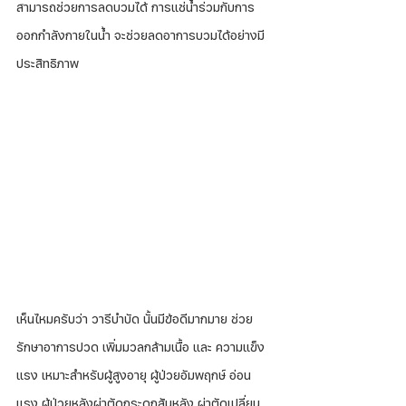
สามารถช่วยการลดบวมได้ การแช่น้ำร่วมกับการ
ออกกำลังกายในน้ำ จะช่วยลดอาการบวมได้อย่างมี
ประสิทธิภาพ  
เห็นไหมครับว่า วารีบำบัด นั้นมีข้อดีมากมาย ช่วย
รักษาอาการปวด เพิ่มมวลกล้ามเนื้อ และ ความแข็ง
แรง เหมาะสำหรับผู้สูงอายุ ผู้ป่วยอัมพฤกษ์ อ่อน
แรง ผู้ป่วยหลังผ่าตัดกระดูกสันหลัง ผ่าตัดเปลี่ยน