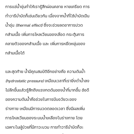
การแช่น้ำอุ่นทำให้เรารู้สึกผ่อนคลาย หายเครียด การ
ทำวารีบำบัดก็เช่นเดียวกัน เนื่องจากน้ำที่ใช้บำบัดเป็น
น้ำอุ่น
 (thermal effect)
 ซึ่งจะช่วยลดอาการปวด
กล้ามเนื้อ เพิ่มการไหลเวียนของเลือด กระตุ้นการ
คลายตัวของกล้ามเนื้อ และ เพิ่มการหยืดหยุ่นของ
กล้ามเนื้อได้ 
และสุดท้าย น้ำมีคุณสมบัติอีกอย่างคือ ความดันน้ำ 
(hydrostatic pressure)
 เหมือนเวลาที่เรายิ่งดำน้ำลง
ไปลึกขึ้นแล้วรู้สึกถึงแรงกดดันของน้ำที่มากขึ้น ข้อดี
ของความดันน้ำคือช่วยในการบีบอวัยวะของ
ร่างกาย เหมือนมีการนวดตลอดเวลา ซึ่งมีผลเพิ่ม
การไหลเวียนของระบบน้ำเหลืองในร่างกาย โดย
เฉพาะในผู้ป่วยที่มีภาวะบวม การทำวารีบำบัดก็จะ