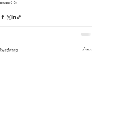
กายภาพบำบัด
ดูทั้งหมด
โพสต์ล่าสุด