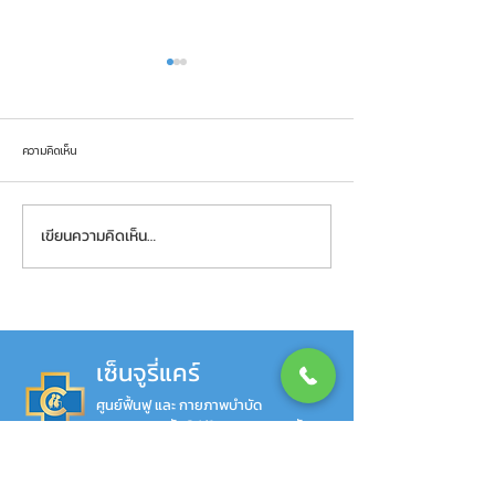
ความคิดเห็น
เขียนความคิดเห็น…
ทำไมการฝึกเดินด้วยหุ่นยนต์ Lokomat
VitalStim คืออะไร ต่าง
ถึงได้ผลดีกว่าการฝึกแบบทั่วไป
ปกติอย่างไร
เซ็นจูรี่แคร์
ศูนย์ฟื้นฟู และ กายภาพบำบัด
ซอยลาดกระบัง 24/1 แขวงลาดกระบัง
เขตลาดกระบัง กรุงเทพมหานคร 10520