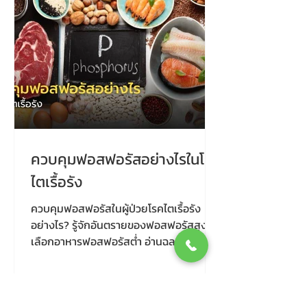
ควบคุมฟอสฟอรัสอย่างไรในโรค
ไตเรื้อรัง
ควบคุมฟอสฟอรัสในผู้ป่วยโรคไตเรื้อรัง
อย่างไร? รู้จักอันตรายของฟอสฟอรัสสูง วิธี
เลือกอาหารฟอสฟอรัสต่ำ อ่านฉลากยา และ
ยาจับฟอสเฟต เพื่อสุขภาพที่ดีของผู้ป่วยไต