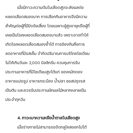
	เมื่อมีภาวะความดันในเลือดสูงจะส่งผลต่อ
หลอดเลือดสมองมาก การเลือกกินอาหารจึงมีความ
สำคัญต่อผู้ที่มีปัจจัยเสี่ยง โดยเฉพาะผู้สูงอายุหรือผู้ที่
เคยเป็นโรคหลอดเลือดสมองมาแล้ว เพราะอาจทำให้
เกิดโรคหลอดเลือดสมองซ้ำได้ การป้องกันคือการ
ลดอาหารที่มีรสเค็ม จำกัดปริมาณการบริโภคโซเดียม
ไม่ให้เกินวันละ 2,000 มิลลิกรัม ควบคุมการรับ
ประทานอาหารที่มีโซเดียมสูงได้แก่ ของหมักดอง 
อาหารแปรรูป อาหารกระป๋อง น้ำปลา ซอสปรุงรส 
เป็นต้น และควรรับประทานผักผลไม้หลากหลายเป็น
ประจำทุกวัน
	4. ภาวะเบาหวานหรือน้ำตาลในเลือดสูง
	เมื่อร่างกายไม่สามารถขจัดกลูโคสออกไปได้