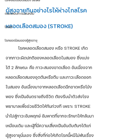
โรคหลอดเลือดสมอง Stroke
ผู้สูงอายุกินอย่างไรให้ห่างไกลโรค
ตรวจสอบการนอนหลับ
หลอดเลือดสมอง (STROKE)
โรคไต
โรคยอดนิยมของผู้สูงอายุ
	โรคหลอดเลือดสมอง หรือ STROKE เกิด
จากภาวะผิดปกติของหลอดเลือดในสมอง ซึ่งแบ่ง
ได้ 2 ลักษณะ คือ ภาวะสมองขาดเลือด อันเนื่องจาก
หลอดเลือดสมองอุดตันหรือตีบ และภาวะเลือดออก
ในสมอง อันเนื่องมาจากหลอดเลือดฉีกขาดหรือโป่ง
พอง ซึ่งเป็นอันตรายถึงชีวิต ต้องรีบนำตัวส่งโรง
พยาบาลเพื่อช่วยชีวิตให้ทันท่วงที เพราะ STROKE 
นำไปสู่ภาวะอัมพฤกษ์ อัมพาตที่ยากจะรักษาให้กลับมา
เหมือนเดิม และผู้ที่มีความเสี่ยงเป็นอันดับต้นๆได้แก่ 
ผู้สูงอายุนั่นเอง ซึ่งสิ่งที่ก่อให้เกิดโรคนี้หนีไม่พ้นเรื่อง