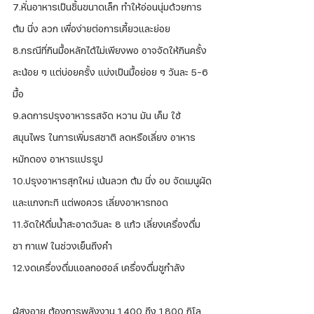
7.หั่นอาหารเป็นชิ้นขนาดเล็ก ทำให้อ่อนนุ่มด้วยการ
ต้ม นึ่ง ลวก เพื่อง่ายต่อการเคี้ยวและย่อย
8.กรณีที่กินมื้อหลักได้ไม่เพียงพอ อาจจัดให้กินครั้ง
ละน้อย ๆ แต่บ่อยครั้ง แบ่งเป็นมื้อย่อย ๆ วันละ 5-6 
มื้อ
9.ลดการปรุงอาหารรสจัด หวาน มัน เค็ม ใช้
สมุนไพร ในการเพิ่มรสชาติ ลดหรือเลี่ยง อาหาร
หมักดอง อาหารแปรรูป 
10.ปรุงอาหารสุกใหม่ เน้นลวก ต้ม นึ่ง อบ จัดเมนูผัด
และแกงกะทิ แต่พอควร เลี่ยงอาหารทอด 
11.จัดให้ดื่มน้ำสะอาดวันละ 8 แก้ว เลี่ยงเครื่องดื่ม
ชา กาแฟ ในช่วงเย็นถึงคำ
12.งดเครื่องดื่มแอลกอฮอล์ เครื่องดื่มชูกำลัง
ผู้สูงอายุ ต้องการพลังงาน 1,400 ถึง 1,800 กิโล