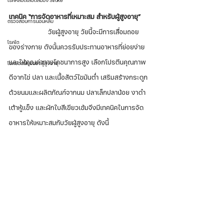
โรคหลอดเลือดสมอง Stroke
เทคนิค “การจัดอาหารที่เหมาะสม สำหรับผู้สูงอายุ” 
ตรวจสอบการนอนหลับ
		วัยผู้สูงอายุ วัยนี้จะมีการเสื่อมถอย
โรคไต
ของร่างกาย ดังนั้นควรรับประทานอาหารที่ย่อยง่าย
และให้คุณค่าทางโภชนาการสูง เลือกโปรตีนคุณภาพ
โรคยอดนิยมของผู้สูงอายุ
ดีจากไข่ ปลา และเนื้อสัตว์ไขมันต่ำ เสริมสร้างกระดูก
ด้วยนมและผลิตภัณฑ์จากนม ปลาเล็กปลาน้อย งาดำ 
เต้าหู้แข็ง และผักใบสีเขียวเข้มจึงมีเทคนิคในการจัด
อาหารให้เหมาะสมกับวัยผู้สูงอายุ ดังนี้