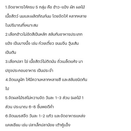
1.จัดอาหารให้ครบ 5 กลุ่ม คือ ข้าว-แป้ง ผัก ผลไม้ 
เนื้อสัตว์ นมและผลิตภัณฑ์นม โดยจัดให้ หลากหลาย
ในปริมาณที่เหมาะสม 
2.เลือกข้าวไม่ขัดสีเป็นหลัก สลับกับอาหารประเภท
แป้ง เป็นบางมื้อ เช่น ก๋วยเตี๋ยว ขนมจีน วุ้นเส้น 
เป็นต้น 
3.เลือกปลา ไข่ เนื้อสัตว์ไม่ติดมัน ถั่วเมล็ดแห้ง มา
ปรุงประกอบอาหาร เป็นประจำ
4.จัดเมนูผัก ให้มีความหลากหลายสี และสลับชนิดกัน
ไป 
5.จัดผลไม้รสไม่หวานจัด วันละ 1-3 ส่วน (ผลไม้ 1 
ส่วน ประมาณ 6-8 ชิ้นพอดีคำ
6.จัดนมรสจืด วันละ 1-2 แก้ว และจัดอาหารแหล่ง
แคลเซียม เช่น ปลาเล็กปลาน้อย เต้าหู้แข็ง