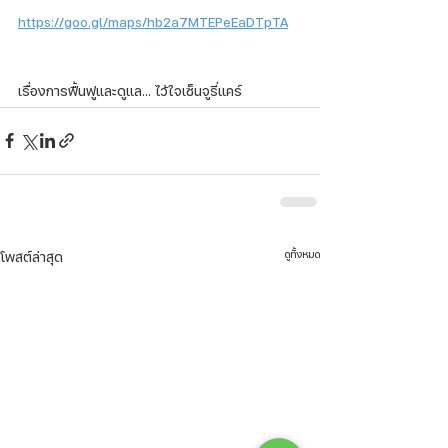
https://goo.gl/maps/hb2a7MTEPeEaDTpTA
เรื่องการฟื้นฟูและดูแล... ไว้ใจเซ็นจูรี่แคร์ 
ดูทั้งหมด
โพสต์ล่าสุด