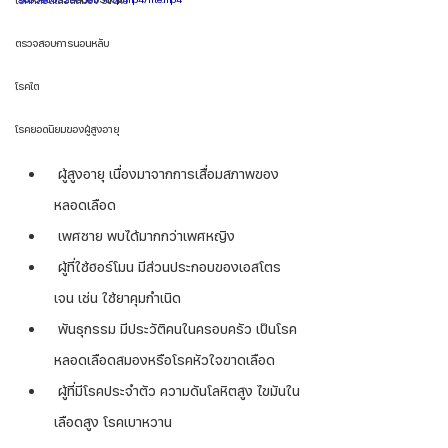
โรคหลอดเลือดสมอง Stroke
ตรวจสอบการนอนหลับ
โรคไต
โรคยอดนิยมของผู้สูงอายุ
 ผู้สูงอายุ เนื่องมาจากการเสื่อมสภาพของ
หลอดเลือด 
 เพศชาย พบได้มากกว่าเพศหญิง
 ผู้ที่ใช้ฮอร์โมน มีส่วนประกอบของเอสโตร
เจน เช่น ใช้ยาคุมกำเนิด
 พันธุกรรม มีประวัติคนในครอบครัว เป็นโรค
หลอดเลือดสมองหรือโรคหัวใจขาดเลือด
 ผู้ที่มีโรคประจำตัว ความดันโลหิตสูง ไขมันใน
เลือดสูง โรคเบาหวาน 