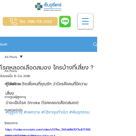
โทร : 095-713-2222
โพสต์
All Posts
โรคหลอดเลือดสมอง ใครบ้างที่เสี่ยง ?
All Posts
อัปเดตเมื่อ
15 มิ.ย. 2565
รู้ไว้เฝ้าระวังเพื่อคนที่คุณรัก ว่าใครคือคนที่มีความ
การพยาบาล
เสี่ยง
การดูแลผู้สูงอายุ
ว่าจะเป็นโรค Stroke (โรคหลอดเลือดสมอง)
กายภาพบำบัด
#ผู้สูงอายุ
#เพศชาย
#ใช้ยาคุมกำเนิด
#พันธุกรรม
.
โภชนาการ
https://video.wixstatic.com/video/c5f7be_3b5ab6b05f7e407495
9835e055290be1/360p/mp4/file.mp4