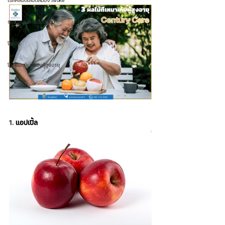
โรคหลอดเลือดสมอง Stroke
ตรวจสอบการนอนหลับ
โรคไต
โรคยอดนิยมของผู้สูงอายุ
1. 
แอปเปิ้ล