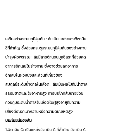
เสริมสร้างระบบภูมิคุ้มกัน : ส้มเป็นแหล่งของวิตามิน
ซีที่สำคัญ ซึ่งช่วยกระตุ้นระบบภูมิคุ้มกันของร่างกาย
บำรุงผิวพรรณ : ส้มมีสารต้านอนุมูลอิสระที่ช่วยลด
อาการอักเสบในร่างกาย ซึ่งอาจช่วยลดอาการ
อักเสบในผิวหนังและส่วนที่เกี่ยวข้อง
สมดุลย์ระดับน้ำตาลในเลือด : ส้มเป็นผลไม้ที่มีน้ำตาล
ธรรมชาติและใยอาหารสูง การบริโภคส้มอาจช่วย
ควบคุมระดับน้ำตาลในเลือดในผู้สูงอายุที่มีความ
เสี่ยงต่อโรคเบาหวานหรือความดันโลหิตสูง
ประโยชน์ของส้ม
1.
วิตามิน C: เป็นแหล่งวิตามิน C ที่สำคัญ วิตามิน C 