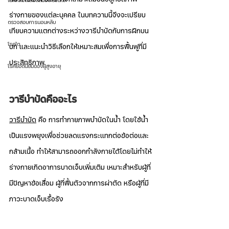
โรคหลอดเลือดสมอง Stroke
ร่างกายของแต่ละบุคคล ในบทความนี้จึงจะเปรียบ
ตรวจสอบการนอนหลับ
เทียบความแตกต่างระหว่างวารีบำบัดกับการฝึกบน
โรคไต
บก และแนะนำวิธีเลือกให้เหมาะสมเพื่อการฟื้นฟูที่มี
ประสิทธิภาพ
โรคยอดนิยมของผู้สูงอายุ
วารีบำบัดคืออะไร
วารีบำบัด
 คือ การทำกายภาพบำบัดในน้ำ โดยใช้น้ำ
เป็นแรงพยุงเพื่อช่วยลดแรงกระแทกต่อข้อต่อและ
กล้ามเนื้อ ทำให้สามารถออกกำลังกายได้โดยไม่ทำให้
ร่างกายเกิดอาการบาดเจ็บเพิ่มเติม เหมาะสำหรับผู้ที่
มีปัญหาข้อเสื่อม ผู้ที่ฟื้นตัวจากการผ่าตัด หรือผู้ที่มี
ภาวะบาดเจ็บเรื้อรัง