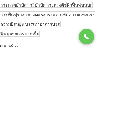
กายภาพบำบัด
วารีบำบัด
การทรงตัว
ฝึกฟื้นฟูบนบก
การฟื้นฟูร่างกาย
ลดแรงกระแทก
เพิ่มความแข็งแรง
ความยืดหยุ่น
บรรเทาอาการปวด
ฟื้นฟูจากการบาดเจ็บ
กายภาพบำบัด
ดูทั้งหมด
โพสต์ล่าสุด